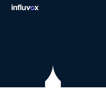
SEO & LINKBUILDING
Začni spoluprácu