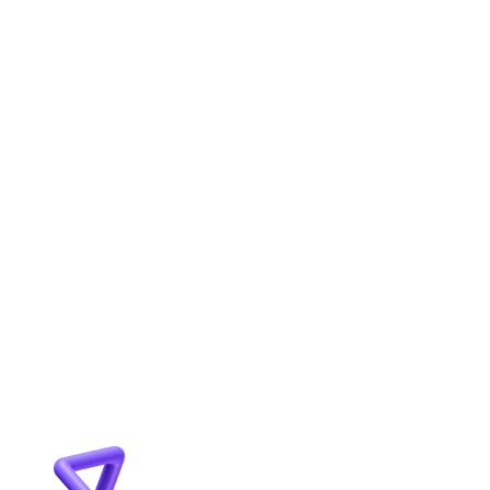
stav a ciele. Následne navrhneme stratégiu a 
riešenie ktoré realizujeme v úzkej spolupráci s 
vami. Počas celého procesu prebieha 
priebežná optimalizácia, komunikácia a na 
záver finálne dodanie.
AKÉ SLUŽBY POKRÝVA INFLUVOX MEDIA?
JE MOŽNÉ SPOLUPRACOVAŤ AJ NA 
DLHODOBEJ BÁZE?
PRE AKÉ TYPY KLIENTOV JE SPOLUPRÁCA 
VHODNÁ?