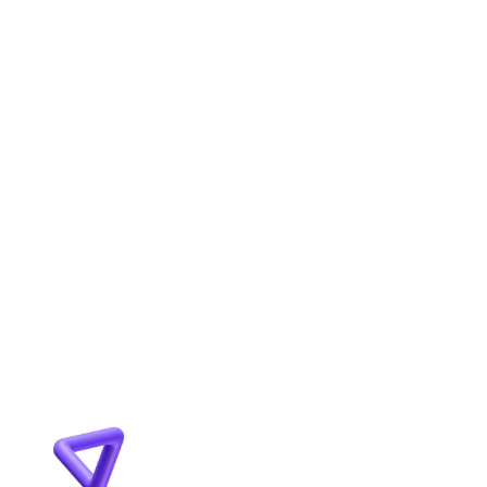
stav a ciele. Následne navrhneme stratégiu a 
riešenie ktoré realizujeme v úzkej spolupráci s 
vami. Počas celého procesu prebieha 
priebežná optimalizácia, komunikácia a na 
záver finálne dodanie.
AKÉ SLUŽBY POKRÝVA INFLUVOX MEDIA?
JE MOŽNÉ SPOLUPRACOVAŤ AJ NA 
DLHODOBEJ BÁZE?
PRE AKÉ TYPY KLIENTOV JE SPOLUPRÁCA 
VHODNÁ?