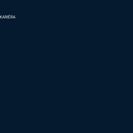
KARIÉRA
STAGRAM REKL
Začni spoluprácu