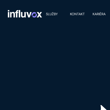
SLUŽBY
KONTAKT
KARIÉRA
BLOG DETAILS
LEVERAGE DAT
Hudson Parker
27. 11. 2024